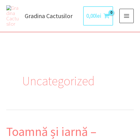
Skip
to
Gradina Cactusilor
0,00
lei
content
Uncategorized
Toamnă și iarnă –
Toamnă
și