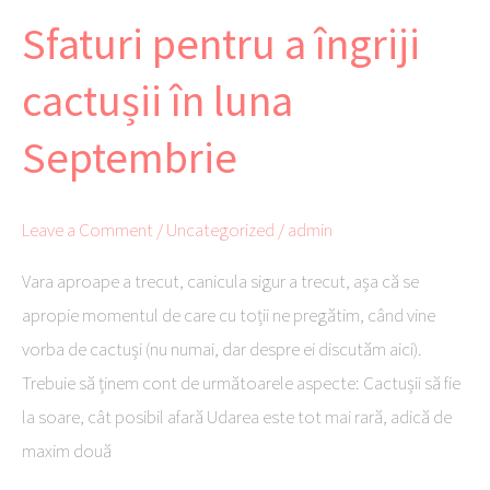
pentru
Sfaturi pentru a îngriji
a
îngriji
cactușii în luna
cactușii
în
Septembrie
luna
Septembrie
Leave a Comment
/
Uncategorized
/
admin
Vara aproape a trecut, canicula sigur a trecut, așa că se
apropie momentul de care cu toții ne pregătim, când vine
vorba de cactuși (nu numai, dar despre ei discutăm aici).
Trebuie să ținem cont de următoarele aspecte: Cactușii să fie
la soare, cât posibil afară Udarea este tot mai rară, adică de
maxim două