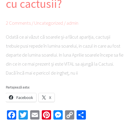
cu cactusii?
primavara,
ce
fac
2 Comments
/
Uncategorized
/
admin
cu
Odată ce ai văzut că soarele și-a făcut apariția, cactușii
cactusii?
trebuie pusi repede în lumina soarelui, in cazul in care au fost
departe de lumina soarelui. In luna Aprilie soarele începe sa fie
din ce in ce mai prezent și este VITAL sa ajungă la Cactusi.
Dacă încă mai e pericol de ingheț, nu ii
Partajează asta:
Facebook
X
Fa
T
E
Pi
M
C
Pa
ce
wi
m
nt
es
o
rt