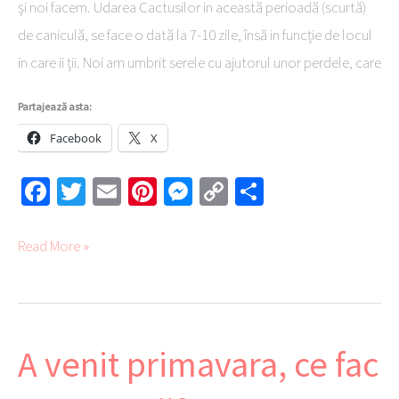
și noi facem. Udarea Cactusilor in această perioadă (scurtă)
de caniculă, se face o dată la 7-10 zile, însă in funcție de locul
in care ii ții. Noi am umbrit serele cu ajutorul unor perdele, care
Partajează asta:
Facebook
X
Fa
T
E
Pi
M
C
Pa
ce
wi
m
nt
es
o
rt
b
tte
ail
er
se
py
aj
Read More »
o
r
es
ng
Li
ea
ok
t
er
nk
ză
A venit primavara, ce fac
A
venit