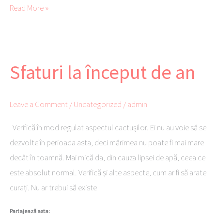
b
tte
ail
er
se
py
aj
Read More »
o
r
es
ng
Li
ea
ok
t
er
nk
ză
Sfaturi la început de an
Sfaturi
la
început
Leave a Comment
/
Uncategorized
/
admin
de
an
Verifică în mod regulat aspectul cactușilor. Ei nu au voie să se
dezvolte în perioada asta, deci mărimea nu poate fi mai mare
decât în toamnă. Mai mică da, din cauza lipsei de apă, ceea ce
este absolut normal. Verifică și alte aspecte, cum ar fi să arate
curați. Nu ar trebui să existe
Partajează asta: