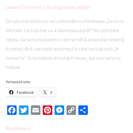
vara
Leave a Comment
/
Uncategorized
/
admin
De cele mai multe ori, ne confruntăm cu întrebarea „De ce nu
înfloresc cactușii mei ca ai dumneavoastră?” Noi știm bine
rețeta, dar și motivul pentru care se ridică această problemă.
În primul rând, vara este anotimpul în care cactușii sunt „în
lumea lor”. Ei nu trebuie stimulați în exces, așa cum iarna nu
trebuie
Partajează asta:
Facebook
X
Fa
T
E
Pi
M
C
Pa
ce
wi
m
nt
es
o
rt
b
tte
ail
er
se
py
aj
Read More »