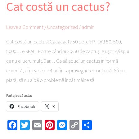
Cat costă un cactus?
Cat
costă
un
Leave a Comment
/
Uncategorized
/
admin
cactus?
Cat costă un cactus?Caaaaaat? 50 de lei?!?! DA! 50, 500,
5000… e REAL! Poate când ai 20-50 de cactuși e ușor să spui
ca nu e lucru mult.Dar… Ca să aduci un cactus în formă
corectă, ai nevoie de 4 ani în supraveghere continuă. Să nu
piară, să nu aibă o problemă încât mâine să
Partajează asta:
Facebook
X
Fa
T
E
Pi
M
C
Pa
ce
wi
m
nt
es
o
rt