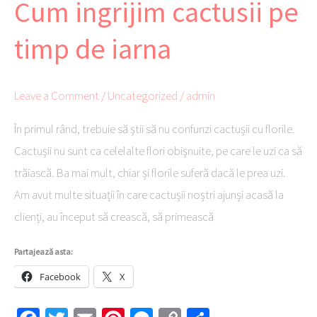
Cum ingrijim cactusii pe
Cum
ingrijim
timp de iarna
cactusii
pe
timp
Leave a Comment
/
Uncategorized
/
admin
de
În primul rând, trebuie să știi să nu confunzi cactușii cu florile.
iarna
Cactușii nu sunt ca celelalte flori obișnuite, pe care le uzi ca să
trăiască. Ba mai mult, chiar și florile suferă dacă le prea uzi.
Am avut multe situații în care cactușii noștri ajunși acasă la
clienți, au început să crească, să primească
Partajează asta:
Facebook
X