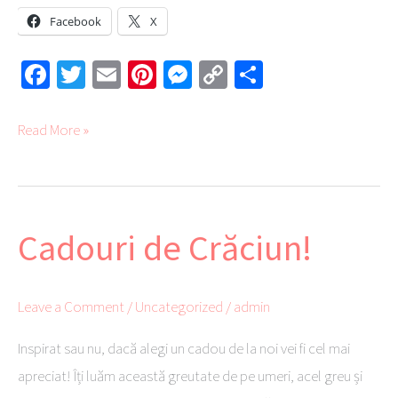
Facebook
X
Fa
T
E
Pi
M
C
Pa
ce
wi
m
nt
es
o
rt
b
tte
ail
er
se
py
aj
Read More »
o
r
es
ng
Li
ea
ok
t
er
nk
ză
Cadouri de Crăciun!
Cadouri
de
Crăciun!
Leave a Comment
/
Uncategorized
/
admin
Inspirat sau nu, dacă alegi un cadou de la noi vei fi cel mai
apreciat! Îți luăm această greutate de pe umeri, acel greu și