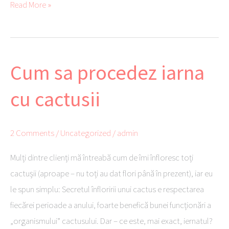
b
tte
ail
er
se
py
aj
Read More »
o
r
es
ng
Li
ea
ok
t
er
nk
ză
Cum sa procedez iarna
Cum
sa
cu cactusii
procedez
iarna
cu
2 Comments
/
Uncategorized
/
admin
cactusii
Mulți dintre clienți mă întreabă cum de îmi înfloresc toți
cactușii (aproape – nu toți au dat flori până în prezent), iar eu
le spun simplu: Secretul înfloririi unui cactus e respectarea
fiecărei perioade a anului, foarte benefică bunei funcționări a
„organismului” cactusului. Dar – ce este, mai exact, iernatul?