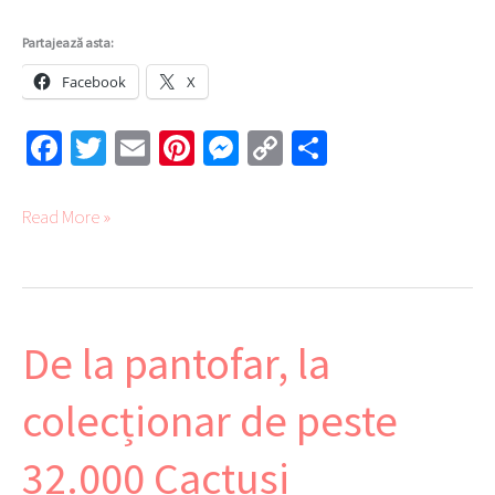
Partajează asta:
Facebook
X
Fa
T
E
Pi
M
C
Pa
ce
wi
m
nt
es
o
rt
b
tte
ail
er
se
py
aj
Read More »
o
r
es
ng
Li
ea
ok
t
er
nk
ză
De la pantofar, la
De
la
colecționar de peste
pantofar,
la
32.000 Cactusi
colecționar