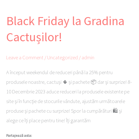
ok
t
er
nk
ză
Black Friday la Gradina
Black
Friday
Cactușilor!
la
Gradina
Cactușilor!
Leave a Comment
/
Uncategorized
/
admin
A început weekendul de reduceri până la 25% pentru
produsele noastre, cactuși 🌵 și pachete 📦 dar și surprize! 8-
10 Decembrie 2023 aduce reduceri la produsele existente pe
site și în funcție de stocurile vândute, ajustăm următoarele
produse și pachete cu surprize! Spor la cumpărături 🛍️ și
alege ce îți place pentru tine! Îți garantăm
Partajează asta: