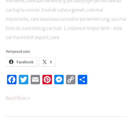
frecvente, care sunt de evitat și pe care puțini din cei care au
cactuși le cunosc. Enumăr cateva greseli, cele mai
importante, care dauneaza cactusilor pe termen lung, sau mai
bine zis, care distrug cactusii. 1. Udarea in timpul iernii – este
cel mai intalnit aspect, care
Partajează asta:
Facebook
X
Fa
T
E
Pi
M
C
Pa
ce
wi
m
nt
es
o
rt
b
tte
ail
er
se
py
aj
Read More »
o
r
es
ng
Li
ea
ok
t
er
nk
ză