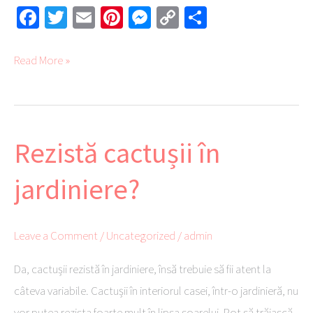
Fa
T
E
Pi
M
C
Pa
ce
wi
m
nt
es
o
rt
b
tte
ail
er
se
py
aj
Read More »
o
r
es
ng
Li
ea
ok
t
er
nk
ză
Rezistă cactușii în
Rezistă
cactușii
jardiniere?
în
jardiniere?
Leave a Comment
/
Uncategorized
/
admin
Da, cactușii rezistă în jardiniere, însă trebuie să fii atent la
câteva variabile. Cactușii în interiorul casei, într-o jardinieră, nu
vor putea rezista foarte mult în lipsa soarelui. Pot să trăiască,