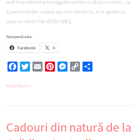
acel timp pierdut prin magazine pentru a căuta un cadou – și
îți personalizăm cadoul așa cum dorești tu, și te ajutăm cu
ceea ce oferim! NU VEI DA GREȘ
Partajează asta:
Facebook
X
Fa
T
E
Pi
M
C
Pa
ce
wi
m
nt
es
o
rt
b
tte
ail
er
se
py
aj
Read More »
o
r
es
ng
Li
ea
ok
t
er
nk
ză
Cadouri din natură de la
Cadouri
din