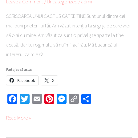
Leave a Comment
/
Uncategorized
/
admin
SCRISOAREA UNUI CACTUS CĂTRE TINE Sunt unul dintre cei
mai buni prieteni ai tăi. Am văzut intenția ta și grija pe care vrei
să o ai cu mine. Am văzut ca sunt o priveliște aparte la tine
acasă, dar te rog mult, să nu îmi faci rău. Mă bucur că ai
interesul ca mie să
Partajează asta:
Facebook
X
Fa
T
E
Pi
M
C
Pa
ce
wi
m
nt
es
o
rt
b
tte
ail
er
se
py
aj
Read More »
o
r
es
ng
Li
ea