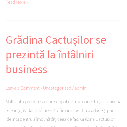
b
tte
ail
er
se
py
aj
Read More »
o
r
es
ng
Li
ea
ok
t
er
nk
ză
Grădina Cactușilor se
Grădina
Cactușilor
prezintă la întâlniri
se
prezintă
business
la
întâlniri
Leave a Comment
/
Uncategorized
/
admin
business
Mulți antreprenori care au scopul de a se conecta și a schimba
referințe, își dau întâlnire săptămânal pentru a aduce și primi
idei noi pentru a îmbunătăți ceea ce fac. Grădina Cactușilor