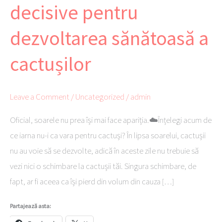
decisive pentru
iarnă
–
dezvoltarea sănătoasă a
decisive
cactușilor
pentru
dezvoltarea
sănătoasă
Leave a Comment
/
Uncategorized
/
admin
a
cactușilor
Oficial, soarele nu prea își mai face apariția.☁️Înțelegi acum de
ce iarna nu-i ca vara pentru cactuși? În lipsa soarelui, cactușii
nu au voie să se dezvolte, adică în aceste zile nu trebuie să
vezi nici o schimbare la cactușii tăi. Singura schimbare, de
fapt, ar fi aceea ca își pierd din volum din cauza […]
Partajează asta: