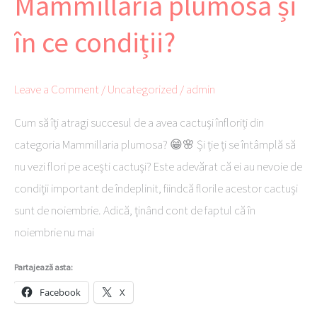
Mammillaria plumosa și
cactușii
Mammillaria
în ce condiții?
plumosa
și
Leave a Comment
/
Uncategorized
/
admin
în
ce
Cum să îți atragi succesul de a avea cactuși înfloriți din
condiții?
categoria Mammillaria plumosa? 😁🌸 Și ție ți se întâmplă să
nu vezi flori pe acești cactuși? Este adevărat că ei au nevoie de
condiții important de îndeplinit, fiindcă florile acestor cactuși
sunt de noiembrie. Adică, ținând cont de faptul că în
noiembrie nu mai
Partajează asta:
Facebook
X