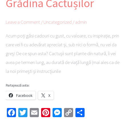
Grădina Cactușilor
natură
de
la
Leave a Comment
/
Uncategorized
/
admin
Grădina
Acum poți găsi cadouri cu gust, cu valoare, cu inspirație, prin
Cactușilor
care vei fi cu adevărat apreciat și, sub nici o formă, nu vei da
greș! De ce spun asta? Cactușii sunt plante din natură, îi vei
avea pe termen lung, au durată de viață lungă (mai ales ca de
la noi primești și instrucțiunile
Partajează asta:
Facebook
X
Fa
T
E
Pi
M
C
Pa
ce
wi
m
nt
es
o
rt