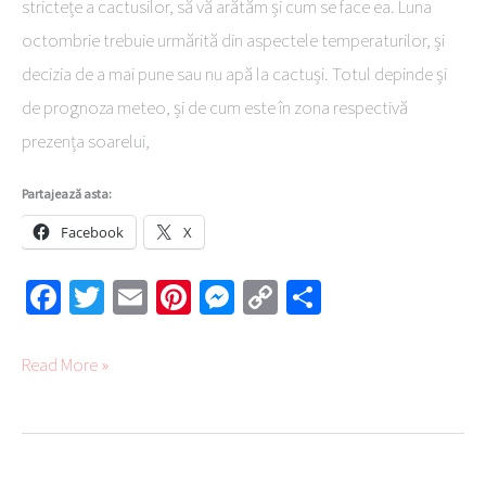
strictețe a cactusilor, să vă arătăm și cum se face ea. Luna
octombrie trebuie urmărită din aspectele temperaturilor, și
decizia de a mai pune sau nu apă la cactuși. Totul depinde și
de prognoza meteo, și de cum este în zona respectivă
prezența soarelui,
Partajează asta:
Facebook
X
Fa
T
E
Pi
M
C
Pa
ce
wi
m
nt
es
o
rt
b
tte
ail
er
se
py
aj
Read More »
o
r
es
ng
Li
ea
ok
t
er
nk
ză