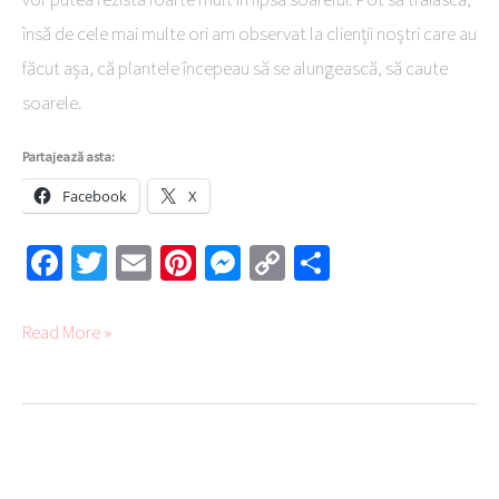
însă de cele mai multe ori am observat la clienții noștri care au
făcut așa, că plantele începeau să se alungească, să caute
soarele.
Partajează asta:
Facebook
X
Fa
T
E
Pi
M
C
Pa
ce
wi
m
nt
es
o
rt
b
tte
ail
er
se
py
aj
Read More »
o
r
es
ng
Li
ea
ok
t
er
nk
ză
Sfaturi