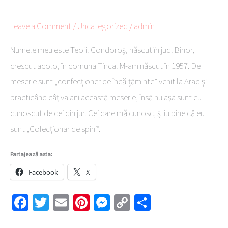
de
Leave a Comment
/
Uncategorized
/
admin
peste
32.000
Numele meu este Teofil Condoroș, născut în jud. Bihor,
Cactusi
crescut acolo, în comuna Tinca. M-am născut în 1957. De
meserie sunt „confecționer de încălțăminte” venit la Arad și
practicând câțiva ani această meserie, însă nu așa sunt eu
cunoscut de cei din jur. Cei care mă cunosc, știu bine că eu
sunt „Colecționar de spini”.
Partajează asta:
Facebook
X
Fa
T
E
Pi
M
C
Pa
ce
wi
m
nt
es
o
rt