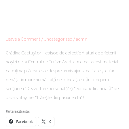
<
Leave a Comment
/
Uncategorized
/
admin
Grădina Cactușilor – episod de colectie Alaturi de prietenii
noștri de la Centrul de Turism Arad, am creat acest material
care îți va plăcea. este despre un vis ajuns realitate și chiar
depășit in mare număr față de orice așteptări. incepem
secțiunea “Dezvoltare personală” și “educatie financiară” pe
baza sintagmei “trăiește din pasiunea ta”!
Partajează asta:
Facebook
X