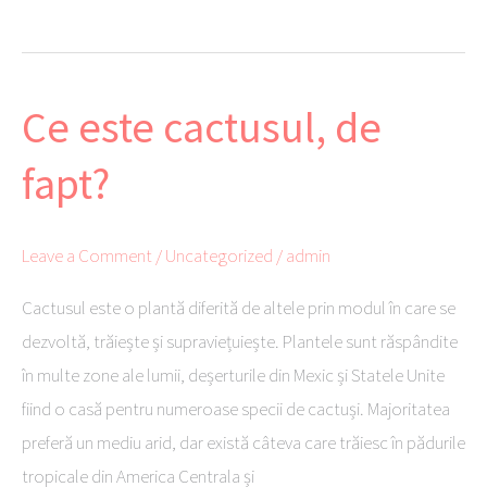
o
r
es
ng
Li
ea
ok
t
er
nk
ză
Ce este cactusul, de
Ce
este
fapt?
cactusul,
de
fapt?
Leave a Comment
/
Uncategorized
/
admin
Cactusul este o plantă diferită de altele prin modul în care se
dezvoltă, trăiește și supraviețuiește. Plantele sunt răspândite
în multe zone ale lumii, deșerturile din Mexic și Statele Unite
fiind o casă pentru numeroase specii de cactuși. Majoritatea
preferă un mediu arid, dar există câteva care trăiesc în pădurile
tropicale din America Centrala și