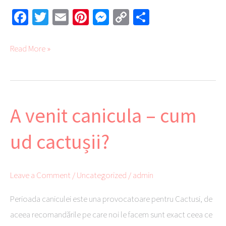
Fa
T
E
Pi
M
C
Pa
ce
wi
m
nt
es
o
rt
b
tte
ail
er
se
py
aj
Read More »
o
r
es
ng
Li
ea
ok
t
er
nk
ză
A venit canicula – cum
A
venit
ud cactușii?
canicula
–
cum
Leave a Comment
/
Uncategorized
/
admin
ud
Perioada caniculei este una provocatoare pentru Cactusi, de
cactușii?
aceea recomandările pe care noi le facem sunt exact ceea ce