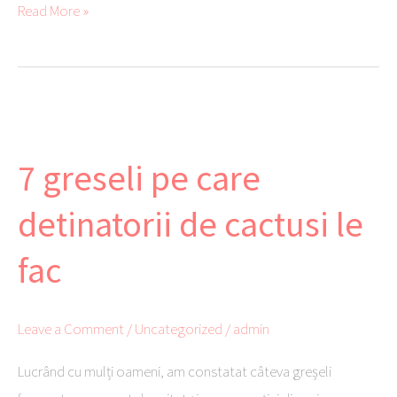
b
tte
ail
er
se
py
aj
Read More »
o
r
es
ng
Li
ea
ok
t
er
nk
ză
7
greseli
7 greseli pe care
pe
care
detinatorii de cactusi le
detinatorii
de
fac
cactusi
le
Leave a Comment
/
Uncategorized
/
admin
fac
Lucrând cu mulți oameni, am constatat câteva greșeli