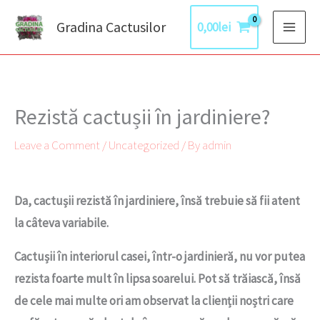
Skip
Gradina Cactusilor
0,00
lei
to
content
Rezistă cactușii în jardiniere?
Leave a Comment
/
Uncategorized
/ By
admin
Da, cactușii rezistă în jardiniere, însă trebuie să fii atent
la câteva variabile.
Cactușii în interiorul casei, într-o jardinieră, nu vor putea
rezista foarte mult în lipsa soarelui. Pot să trăiască, însă
de cele mai multe ori am observat la clienții noștri care