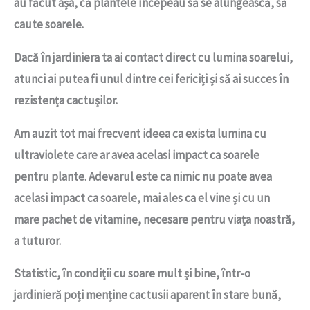
au făcut așa, că plantele începeau să se alungească, să
caute soarele.
Dacă în jardiniera ta ai contact direct cu lumina soarelui,
atunci ai putea fi unul dintre cei fericiți și să ai succes în
rezistența cactușilor.
Am auzit tot mai frecvent ideea ca exista lumina cu
ultraviolete care ar avea acelasi impact ca soarele
pentru plante. Adevarul este ca nimic nu poate avea
acelasi impact ca soarele, mai ales ca el vine și cu un
mare pachet de vitamine, necesare pentru viața noastră,
a tuturor.
Statistic, în condiții cu soare mult și bine, într-o
jardinieră poți menține cactusii aparent în stare bună,