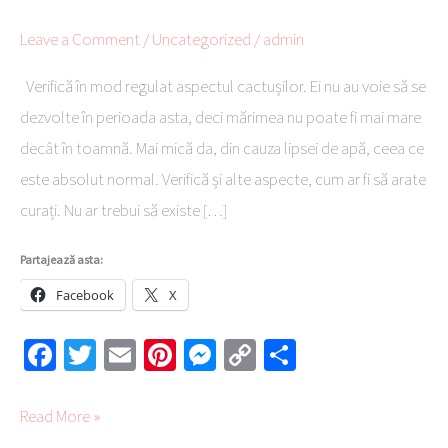
început
Leave a Comment
/
Uncategorized
/
admin
de
an
Verifică în mod regulat aspectul cactușilor. Ei nu au voie să se
dezvolte în perioada asta, deci mărimea nu poate fi mai mare
decât în toamnă. Mai mică da, din cauza lipsei de apă, ceea ce
este absolut normal. Verifică și alte aspecte, cum ar fi să arate
curați. Nu ar trebui să existe […]
Partajează asta:
Facebook
X
Fa
T
E
Pi
M
C
Pa
ce
wi
m
nt
es
o
rt
b
tte
ail
er
se
py
aj
Read More »