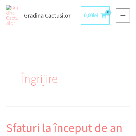
Skip
to
Gradina Cactusilor
0,00
lei
content
Îngrijire
Sfaturi la început de an
Sfaturi
la