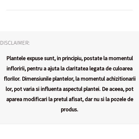
o
r
es
ng
Li
ea
ok
t
er
nk
ză
DISCLAIMER:
Plantele expuse sunt, in principiu, postate la momentul
infloririi, pentru a ajuta la claritatea legata de culoarea
florilor. Dimensiunile plantelor, la momentul achizitionarii
lor, pot varia si influenta aspectul plantei. De aceea, pot
aparea modificari la pretul afisat, dar nu si la pozele de
produs.