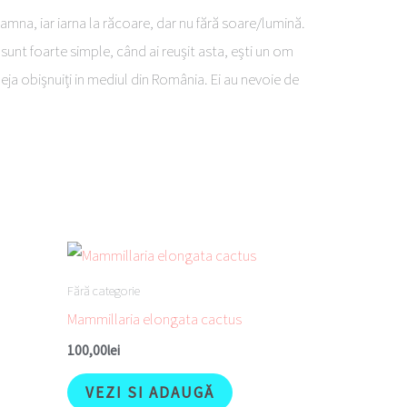
oamna, iar iarna la răcoare, dar nu fără soare/lumină.
sunt foarte simple, când ai reușit asta, ești un om
deja obișnuiți in mediul din România. Ei au nevoie de
Fără categorie
Mammillaria elongata cactus
100,00
lei
VEZI SI ADAUGĂ