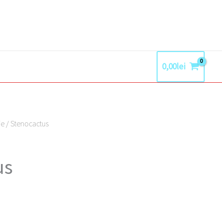
0,00
lei
ie
/ Stenocactus
us