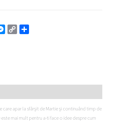
l
interest
Messenger
Copy
Partajează
Link
ile care apar la sfârșit de Martie și continuând timp de
e este mai mult pentru a-ti face o idee despre cum