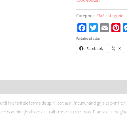
Stoc epuizat
Categorie:
Fără categorie
Facebook
Twitter
Emai
P
Partajează asta:
Facebook
X
tă in diferitele forme de spini, tot aurii, încununând grija ta prin flor
, altele combinație alb-roz sau alb-mov sau roz-mov. Planta din imagin