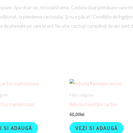
 la soare. Apa doar rar, niciodată iarna. Caldura doar primăvara-vara-t
ionat, la pierderea cactusului. Și nu e păcat? Condițiile de îngrijire 
na de plantele pe care le ard. Nu uita: cactușii cumpărați de aici sunt 
gorie
Fără categorie
ctus mamulossus
Rebutia flavistyla cactus
60,00
lei
I SI ADAUGĂ
VEZI SI ADAUGĂ