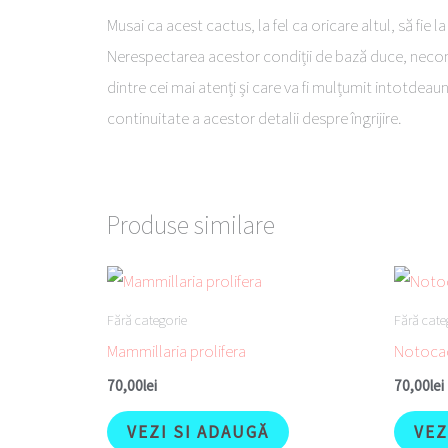
Musai ca acest cactus, la fel ca oricare altul, să fie
Nerespectarea acestor condiții de bază duce, necondiț
dintre cei mai atenți și care va fi mulțumit intotdeau
continuitate a acestor detalii despre îngrijire.
Produse similare
Fără categorie
Fără cate
Mammillaria prolifera
Notoca
70,00
lei
70,00
lei
VEZI SI ADAUGĂ
VEZ