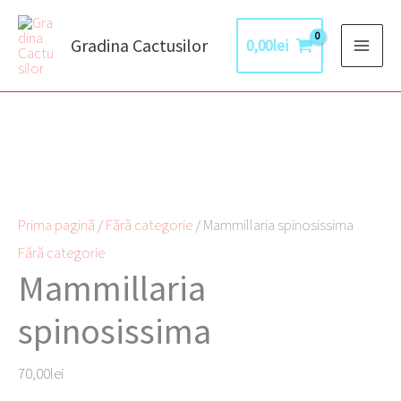
Skip
to
Gradina Cactusilor
0,00
lei
content
Cantitate
Prețul
Prețul
Mammillaria
inițial
curent
spinosissima
a
este:
Prima pagină
/
Fără categorie
/ Mammillaria spinosissima
fost:
50,00lei.
Fără categorie
Mammillaria
70,00lei.
spinosissima
70,00
lei