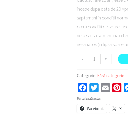
Cactusul are 12 ani, este c
incepe dupa data de 20 Apri
saptamani in conditii norma
ofera conditii de soare, aco
necesar sa se mentina o te
nesanatos (in lipsa soarelui
-
+
Categorie:
Fără categorie
Facebook
Twitter
Emai
P
Partajează asta:
Facebook
X