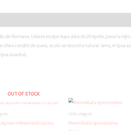
ediu din Romania. Udarea incepe dupa data de 20 Aprilie, pana la mijl
e ofera conditii de soare, acolo se dezvolta natural. Iarna, in lipsa
ipsa soarelui).
OUT OF STOCK
gorie
Fără categorie
lycium mihanovichi cactus
Mammillaria spinosissima