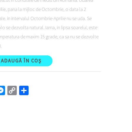
rescut in conditiile de mediu din Romania. Udarea
lie, pana la mijloc de Octombrie, o data la 2
le. in intervalul Octombrie-Aprilie nu se uda. Se
lo se dezvolta natural. Iarna, in lipsa soarelui, este
mperatura de maxim 15 grade, ca sa nu se dezvolte
).
ADAUGĂ ÎN COȘ
l
interest
Messenger
Copy
Partajează
Link