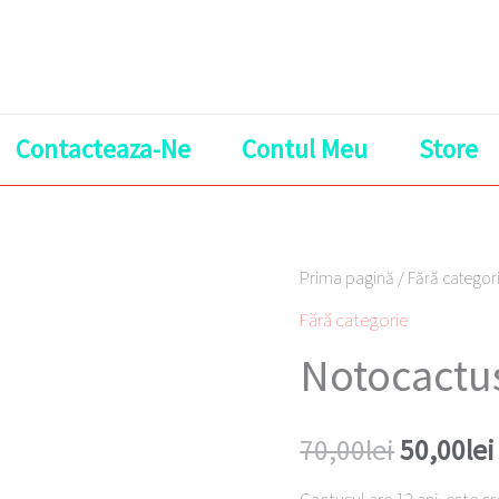
Contacteaza-Ne
Contul Meu
Store
Cantitate
Prima pagină
/
Fără categor
Prețul
Notocactus
Fără categorie
inițial
submammullosus
Notocact
a
fost:
70,00
lei
50,00
lei
70,00lei