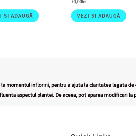
70,00
lei
I SI ADAUGĂ
VEZI SI ADAUGĂ
la momentul infloririi, pentru a ajuta la claritatea legata de 
nfluenta aspectul plantei. De aceea, pot aparea modificari la p