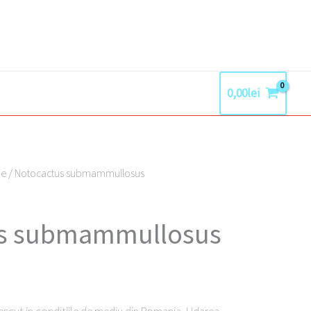
0,00
lei
ie
/ Notocactus submammullosus
Prețul
curent
us submammullosus
este:
50,00lei.
.