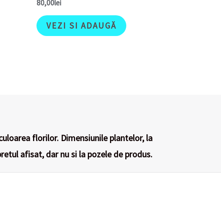
80,00
lei
VEZI SI ADAUGĂ
culoarea florilor. Dimensiunile plantelor, la
retul afisat, dar nu si la pozele de produs.