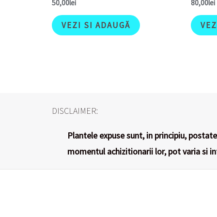
50,00
lei
80,00
lei
VEZI SI ADAUGĂ
VEZ
DISCLAIMER:
Plantele expuse sunt, in principiu, postate 
momentul achizitionarii lor, pot varia si i