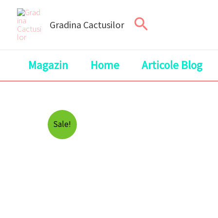
Skip
Search
to
Gradina Cactusilor
content
Magazin
Home
Articole Blog
Sale!