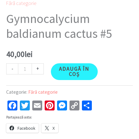
Fără categorie
Gymnocalycium
baldianum cactus #5
40,00
lei
-
+
ADAUGĂ ÎN
COȘ
Categorie:
Fără categorie
Facebook
Twitter
Email
Pinterest
Messenger
Copy
Partajează
Link
Partajează asta:
Facebook
X