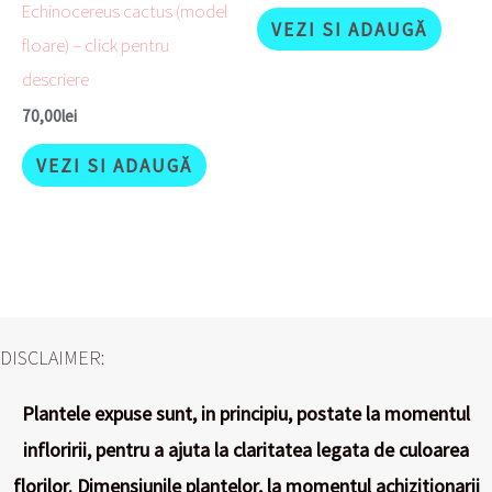
Echinocereus cactus (model
VEZI SI ADAUGĂ
floare) – click pentru
descriere
70,00
lei
VEZI SI ADAUGĂ
DISCLAIMER:
Plantele expuse sunt, in principiu, postate la momentul
infloririi, pentru a ajuta la claritatea legata de culoarea
florilor. Dimensiunile plantelor, la momentul achizitionarii