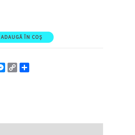
ADAUGĂ ÎN COȘ
l
interest
Messenger
Copy
Partajează
Link