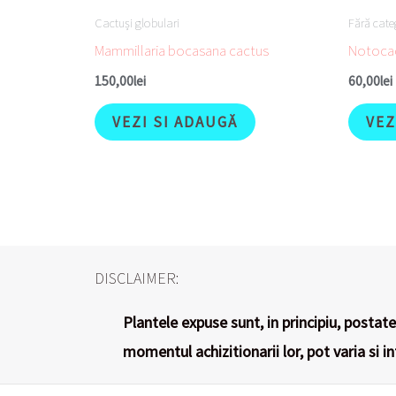
Cactuși globulari
Fără cate
Mammillaria bocasana cactus
Notocac
150,00
lei
60,00
lei
VEZI SI ADAUGĂ
VEZ
DISCLAIMER:
Plantele expuse sunt, in principiu, postate 
momentul achizitionarii lor, pot varia si i