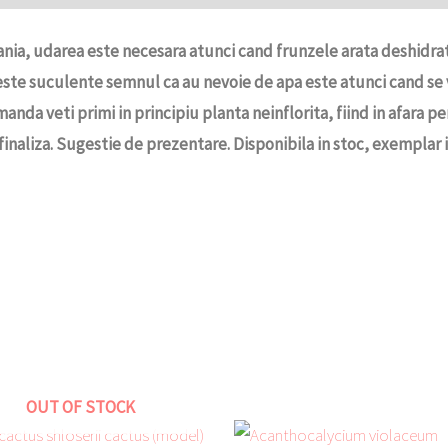
ia, udarea este necesara atunci cand frunzele arata deshidratat
ste suculente semnul ca au nevoie de apa este atunci cand se 
anda veti primi in principiu planta neinflorita, fiind in afara per
inaliza. Sugestie de prezentare. Disponibila in stoc, exemplar i
OUT OF STOCK