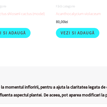
gorie
Fără categorie
tus shloserii cactus (model)
Acanthocalycium violaceum
80,00
lei
I SI ADAUGĂ
VEZI SI ADAUGĂ
la momentul infloririi, pentru a ajuta la claritatea legata de 
nfluenta aspectul plantei. De aceea, pot aparea modificari la p