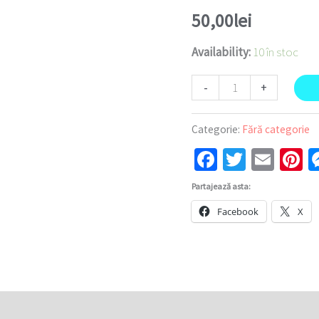
50,00
lei
Availability:
10 în stoc
-
+
Categorie:
Fără categorie
Facebook
Twitter
Emai
P
Partajează asta:
Facebook
X