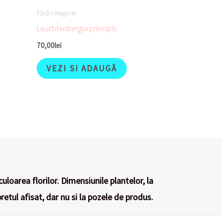
Fără categorie
Leuchtenbergia principis
70,00
lei
VEZI SI ADAUGĂ
culoarea florilor. Dimensiunile plantelor, la
retul afisat, dar nu si la pozele de produs.