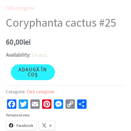
Fără categorie
Coryphanta cactus #25
60,00
lei
Availability:
1 în stoc
ADAUGĂ ÎN
COȘ
Categorie:
Fără categorie
Facebook
Twitter
Email
Pinterest
Messenger
Copy
Partajează
Link
Partajează asta:
Facebook
X