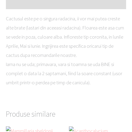
Descriere
Cactusul este pe o singura radacina, ii vor mai putea creste
alte brate (lastari din aceeasi radacina). Floarea este asa cum
se vede in poza, culoare alba. Infloreste tip coronita, in lunile
Aprilie, Mai si Iunie. Ingrijirea este specifica oricarui tip de
cactus dupa recomandarile noastre.
Iarna nu se uda; primavara, vara si toamna se uda BINE si
complet o data la 2 saptamani, fiind la soare constant (usor
umbrit printr-o perdea pe timp de canicula).
Produse similare