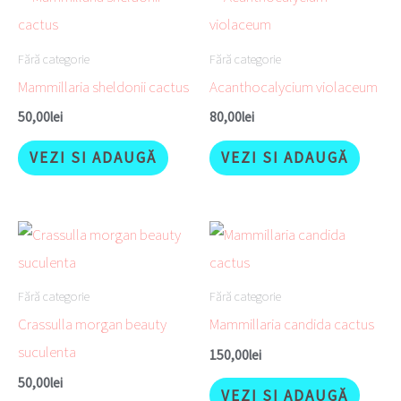
Fără categorie
Fără categorie
Mammillaria sheldonii cactus
Acanthocalycium violaceum
50,00
lei
80,00
lei
VEZI SI ADAUGĂ
VEZI SI ADAUGĂ
Fără categorie
Fără categorie
Crassulla morgan beauty
Mammillaria candida cactus
suculenta
150,00
lei
50,00
lei
VEZI SI ADAUGĂ