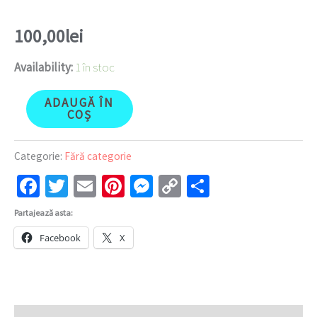
100,00
lei
Availability:
1 în stoc
ADAUGĂ ÎN
COȘ
Categorie:
Fără categorie
Facebook
Twitter
Email
Pinterest
Messenger
Copy
Partajează
Link
Partajează asta:
Facebook
X