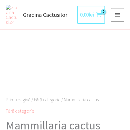
Skip
to
Gradina Cactusilor
0,00
lei
content
Cantitate
Mammillaria
cactus
Prima pagină
/
Fără categorie
/ Mammillaria cactus
Fără categorie
Mammillaria cactus