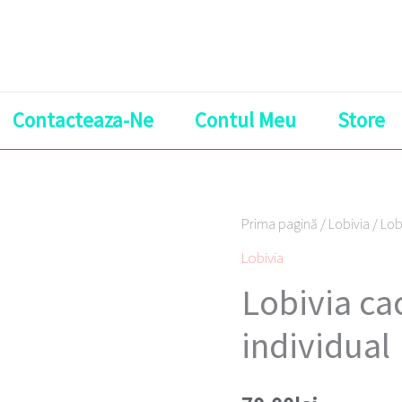
Contacteaza-Ne
Contul Meu
Store
Cantitate
Prima pagină
/
Lobivia
/ Lobi
Lobivia
Lobivia
cactus
Lobivia cac
-
individual
globular
si
individual