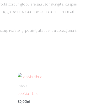
ltă corpuri globulare sau ușor alungite, cu spini
ocaliu, galben, roz sau mov, adesea mult mai mari
tuși rezistenți, potriviți atât pentru colecționari,
Lobivia
Lobivia hibrid
80,00
lei