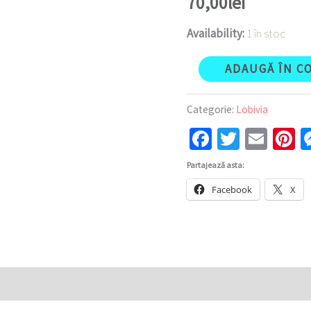
70,00
lei
Availability:
1 în stoc
ADAUGĂ ÎN C
Categorie:
Lobivia
Facebook
Twitter
Emai
P
Partajează asta:
Facebook
X