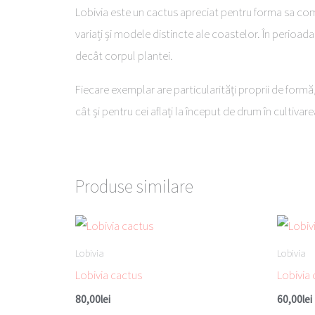
Lobivia este un cactus apreciat pentru forma sa com
variați și modele distincte ale coastelor. În perioad
decât corpul plantei.
Fiecare exemplar are particularități proprii de formă, 
cât și pentru cei aflați la început de drum în cultivar
Produse similare
Lobivia
Lobivia
Lobivia cactus
Lobivia
80,00
lei
60,00
lei