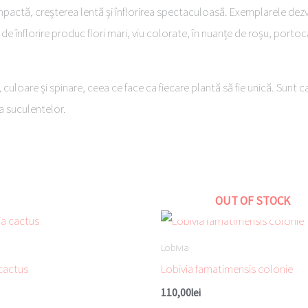
pactă, creșterea lentă și înflorirea spectaculoasă. Exemplarele dezvo
a de înflorire produc flori mari, viu colorate, în nuanțe de roșu, port
culoare și spinare, ceea ce face ca fiecare plantă să fie unică. Sunt cac
ea suculentelor.
OUT OF STOCK
Lobivia
 cactus
Lobivia famatimensis colonie
110,00
lei