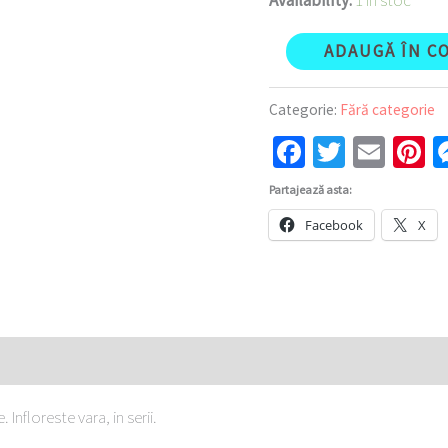
Availability:
1 în stoc
ADAUGĂ ÎN C
Categorie:
Fără categorie
Facebook
Twitter
Emai
P
Partajează asta:
Facebook
X
Infloreste vara, in serii.