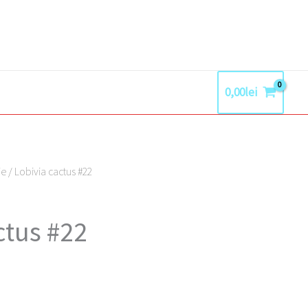
0,00
lei
ie
/ Lobivia cactus #22
ctus #22