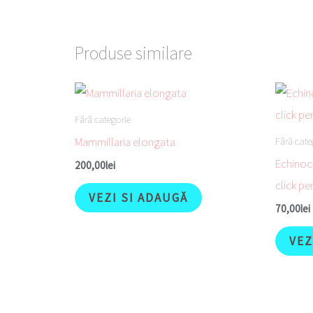
Produse similare
Fără categorie
Mammillaria elongata
Fără cate
Echinoc
200,00
lei
click pe
VEZI SI ADAUGĂ
70,00
lei
VEZ