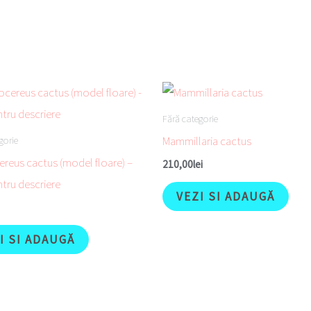
Fără categorie
Mammillaria cactus
gorie
ereus cactus (model floare) –
210,00
lei
ntru descriere
VEZI SI ADAUGĂ
I SI ADAUGĂ