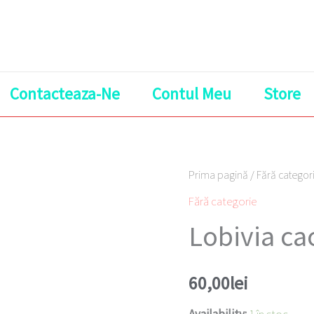
Contacteaza-Ne
Contul Meu
Store
Cantitate
Prima pagină
/
Fără categor
Lobivia
Fără categorie
cactus
Lobivia ca
#22
60,00
lei