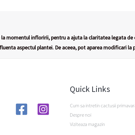
la momentul infloririi, pentru a ajuta la claritatea legata de 
nfluenta aspectul plantei. De aceea, pot aparea modificari la p
Quick Links
Cum sa intretin cactusii primavar
Despre noi
Viziteaza magazin