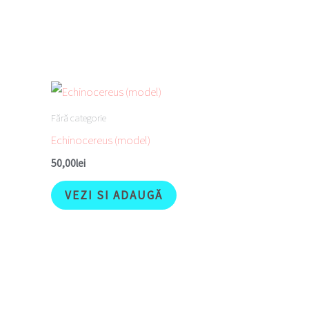
Fără categorie
Echinocereus (model)
50,00
lei
VEZI SI ADAUGĂ