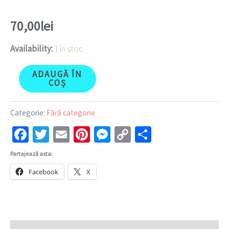
70,00
lei
Availability:
1 în stoc
ADAUGĂ ÎN
COȘ
Categorie:
Fără categorie
Facebook
Twitter
Email
Pinterest
Messenger
Copy
Partajează
Link
Partajează asta:
Facebook
X