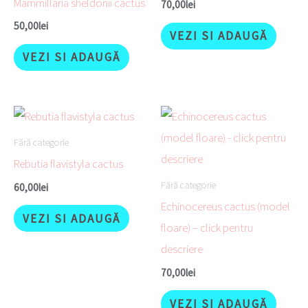
Mammillaria sheldonii cactus
70,00
lei
50,00
lei
VEZI SI ADAUGĂ
VEZI SI ADAUGĂ
Fără categorie
Rebutia flavistyla cactus
Fără categorie
60,00
lei
Echinocereus cactus (model
VEZI SI ADAUGĂ
floare) – click pentru
descriere
70,00
lei
VEZI SI ADAUGĂ