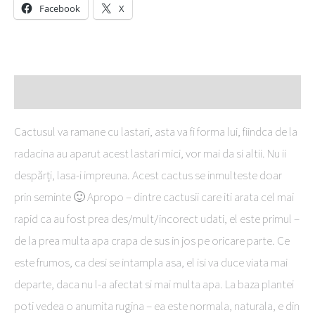
Facebook
X
Descriere
Cactusul va ramane cu lastari, asta va fi forma lui, fiindca de la
radacina au aparut acest lastari mici, vor mai da si altii. Nu ii
despărți, lasa-i impreuna. Acest cactus se inmulteste doar
prin seminte 🙂 Apropo – dintre cactusii care iti arata cel mai
rapid ca au fost prea des/mult/incorect udati, el este primul –
de la prea multa apa crapa de sus in jos pe oricare parte. Ce
este frumos, ca desi se intampla asa, el isi va duce viata mai
departe, daca nu l-a afectat si mai multa apa. La baza plantei
poti vedea o anumita rugina – ea este normala, naturala, e din