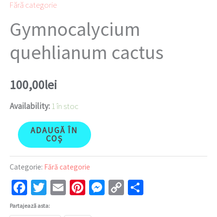
Fără categorie
Gymnocalycium
quehlianum cactus
100,00
lei
Availability:
1 în stoc
ADAUGĂ ÎN
COȘ
Categorie:
Fără categorie
Facebook
Twitter
Email
Pinterest
Messenger
Copy
Partajează
Link
Partajează asta: