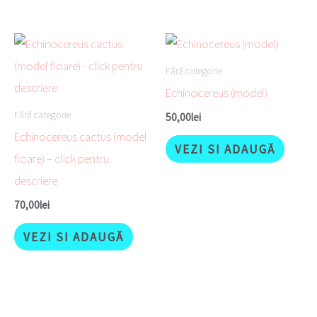
Fără categorie
Echinocereus (model)
Fără categorie
50,00
lei
Echinocereus cactus (model
VEZI SI ADAUGĂ
floare) – click pentru
descriere
70,00
lei
VEZI SI ADAUGĂ