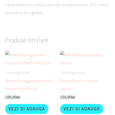
cauza inaintarii in varsta a plantei. Are aproximativ 10-11 ani la
momentul fotografiei.
Produse similare
Cactuși globulari
Cactuși globulari
Mammillaria gaumerii cactus
Mammillaria bocasana
(model flori+fructe)
cactus
100,00
lei
150,00
lei
VEZI SI ADAUGĂ
VEZI SI ADAUGĂ