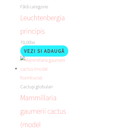
Fără categorie
Leuchtenbergia
principis
70,00
lei
VEZI SI ADAUGĂ
Cactuși globulari
Mammillaria
gaumerii cactus
(model