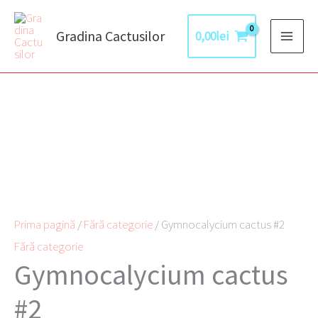
Skip
to
Gradina Cactusilor
0,00
lei
content
Cantitate
Gymnocalycium
cactus
#2
Prima pagină
/
Fără categorie
/ Gymnocalycium cactus #2
Fără categorie
Gymnocalycium cactus
#2