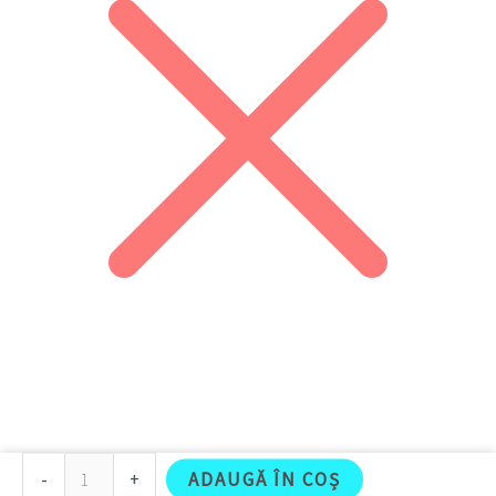
Cantitate
108
Share on Facebook
-
+
ADAUGĂ ÎN COȘ