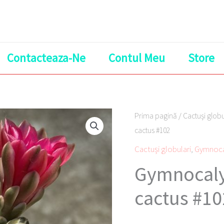
Contacteaza-Ne
Contul Meu
Store
Prima pagină
/
Cactuși globu
cactus #102
Cactuși globulari
,
Gymnoca
Gymnocal
cactus #10