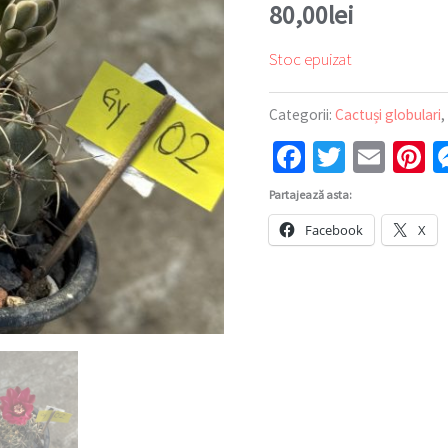
80,00
lei
Stoc epuizat
Categorii:
Cactuși globulari
Facebook
Twitter
Emai
P
Partajează asta:
Facebook
X