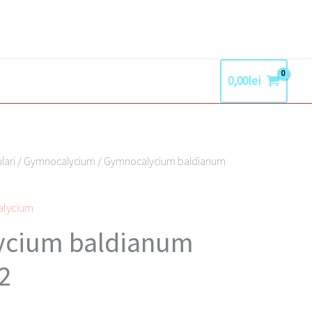
0,00
lei
lari
/
Gymnocalycium
/ Gymnocalycium baldianum
lycium
ycium baldianum
2