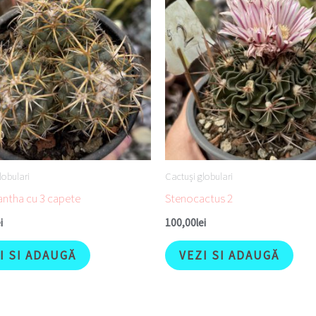
lobulari
Cactuși globulari
ntha cu 3 capete
Stenocactus 2
i
100,00
lei
I SI ADAUGĂ
VEZI SI ADAUGĂ