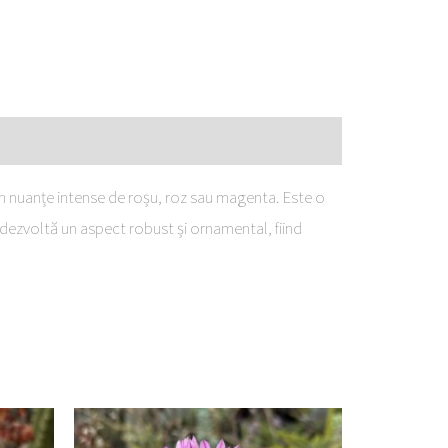
în nuanțe intense de roșu, roz sau magenta. Este o
 dezvoltă un aspect robust și ornamental, fiind