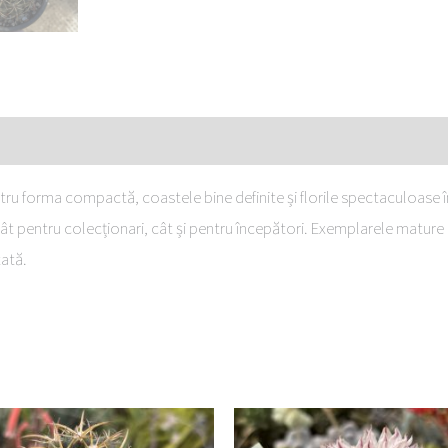
tru forma compactă, coastele bine definite și florile spectaculoase 
atât pentru colecționari, cât și pentru începători. Exemplarele mature
tată.