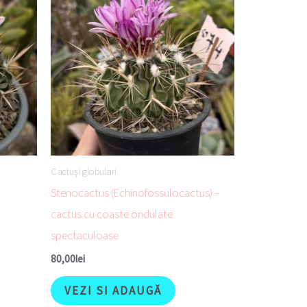
Cactuși globulari
Stenocactus (Echinofossulocactus) –
cactus cu coaste ondulate
spectaculoase
80,00
lei
VEZI SI ADAUGĂ