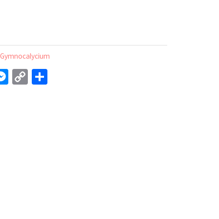
,
Gymnocalycium
l
interest
Messenger
Copy
Partajează
Link