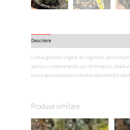
Descriere
Cactus globular originar din Argentina, apreciat pen
specie cu creștere lentă, ușor de întreținut, ideală 
foarte apreciate pentru înflorirea abundentă și repe
Produse similare