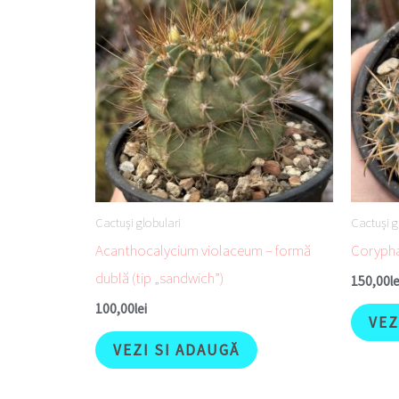
Cactuși globulari
Cactuși g
Acanthocalycium violaceum – formă
Corypha
dublă (tip „sandwich”)
150,00
le
100,00
lei
VEZ
VEZI SI ADAUGĂ