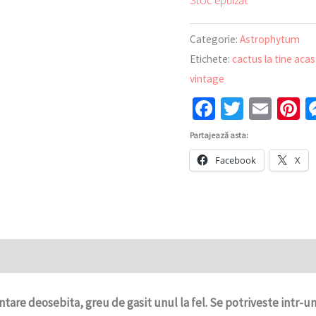
Stoc epuizat
Categorie:
Astrophytum
Etichete:
cactus la tine aca
vintage
Facebook
Twitter
Emai
P
Partajează asta:
Facebook
X
tare deosebita, greu de gasit unul la fel. Se potriveste intr-un