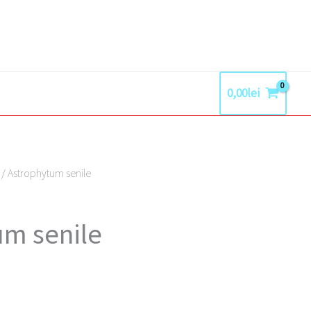
0,00
lei
/ Astrophytum senile
um senile