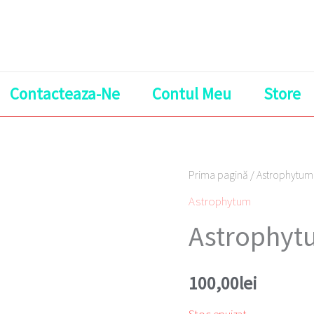
Contacteaza-Ne
Contul Meu
Store
Prima pagină
/
Astrophytum
Astrophytum
Astrophyt
100,00
lei