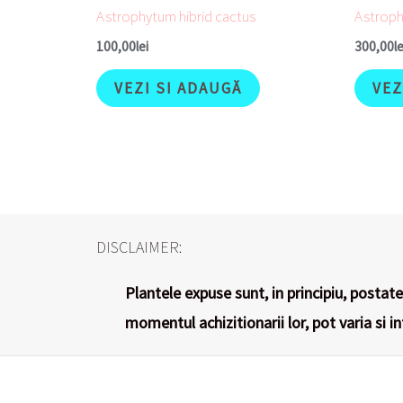
Astrophytum hibrid cactus
Astroph
100,00
lei
300,00
le
VEZI SI ADAUGĂ
VEZ
DISCLAIMER:
Plantele expuse sunt, in principiu, postate 
momentul achizitionarii lor, pot varia si i