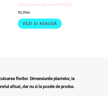
Astrophytum capricorne hibrid (6)
80,00
lei
VEZI SI ADAUGĂ
culoarea florilor. Dimensiunile plantelor, la
retul afisat, dar nu si la pozele de produs.