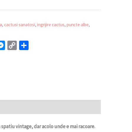
sa
,
cactusi sanatosi
,
ingrijire cactus
,
puncte albe
,
l
interest
Messenger
Copy
Partajează
Link
 spatiu vintage, dar acolo unde e mai racoare.