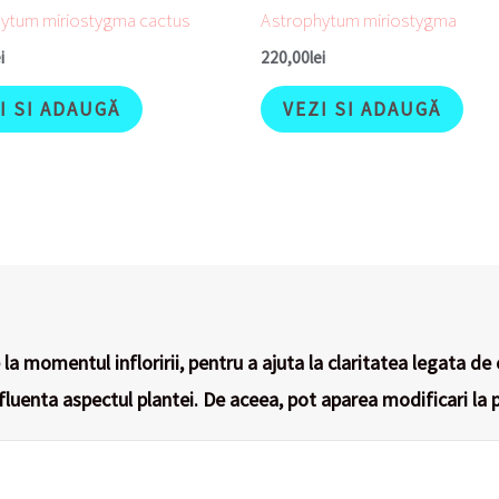
ytum miriostygma cactus
Astrophytum miriostygma
i
220,00
lei
I SI ADAUGĂ
VEZI SI ADAUGĂ
la momentul infloririi, pentru a ajuta la claritatea legata de 
nfluenta aspectul plantei. De aceea, pot aparea modificari la p