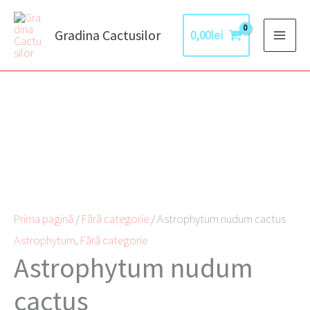
Skip
to
Gradina Cactusilor
0,00
lei
content
Prima pagină
/
Fără categorie
/ Astrophytum nudum cactus
Astrophytum
,
Fără categorie
Astrophytum nudum
cactus