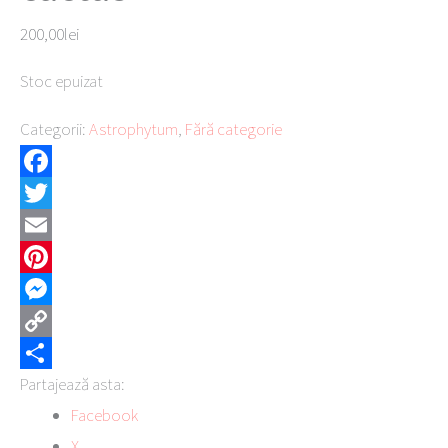
200,00
lei
Stoc epuizat
Categorii:
Astrophytum
,
Fără categorie
Facebook
Twitter
Email
Pinterest
Messenger
Copy
Partajează asta:
Link
Partajează
Facebook
X