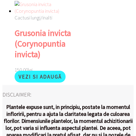
Cactusi lungi/inalti
Grusonia invicta
(Corynopuntia
invicta)
150,00
lei
VEZI SI ADAUGĂ
DISCLAIMER:
Plantele expuse sunt, in principiu, postate la momentul
infloririi, pentru a ajuta la claritatea legata de culoarea
florilor. Dimensiunile plantelor, la momentul achizitionarii
lor, pot varia si influenta aspectul plantei. De aceea, pot
aparea modificari la pretul afisat, dar nu si la pozele de