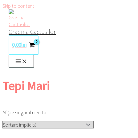
Skip to content
Gradina Cactusilor
0,00
lei
Tepi Mari
Afișez singurul rezultat