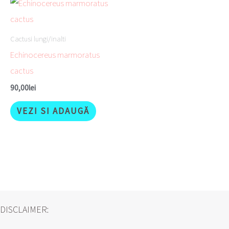
Cactusi lungi/inalti
Echinocereus marmoratus
cactus
90,00
lei
VEZI SI ADAUGĂ
DISCLAIMER: