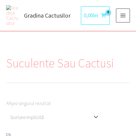
Skip
to
Gradina Cactusilor
0,00
lei
content
Suculente Sau Cactusi
Afișez singurul rezultat