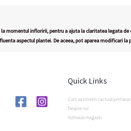
la momentul infloririi, pentru a ajuta la claritatea legata de 
nfluenta aspectul plantei. De aceea, pot aparea modificari la p
Quick Links
Cum sa intretin cactusii primavar
Despre noi
Viziteaza magazin