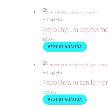
Astrophytum
Astrophytum capricorne
60,00
lei
VEZI SI ADAUGĂ
Astrophytum
Astrophytum senile hibri
100,00
lei
VEZI SI ADAUGĂ