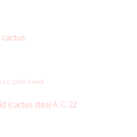
 cactus
Out of stock
d (cactus stea) A. C. 22