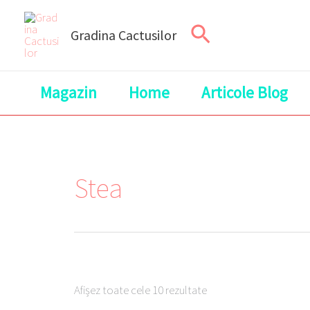
Skip
Search
to
Gradina Cactusilor
content
Magazin
Home
Articole Blog
Stea
Afișez toate cele 10 rezultate