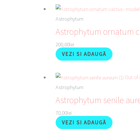
Astrophytum
Astrophytum ornatum c
200,00
lei
VEZI SI ADAUGĂ
Out of 
Astrophytum
Astrophytum senile aur
70,00
lei
VEZI SI ADAUGĂ