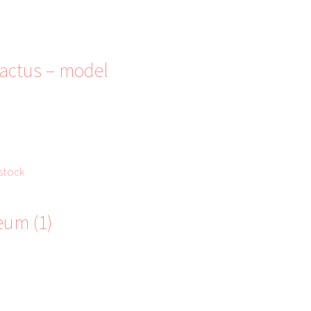
actus – model
stock
eum (1)