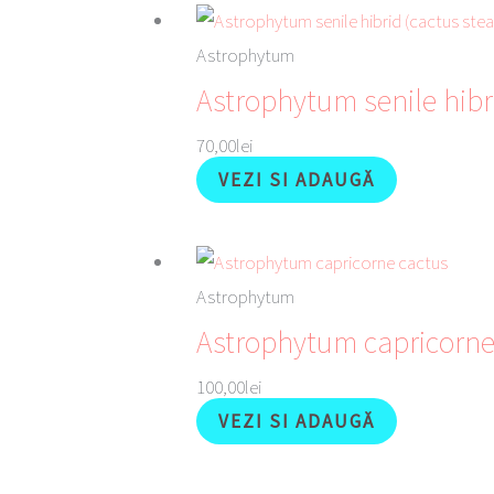
Astrophytum
Astrophytum senile hibri
70,00
lei
VEZI SI ADAUGĂ
Astrophytum
Astrophytum capricorne
100,00
lei
VEZI SI ADAUGĂ