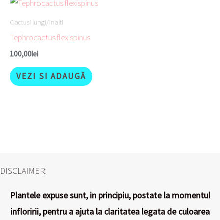
Cactusi lungi/inalti
Tephrocactus flexispinus
100,00
lei
VEZI SI ADAUGĂ
DISCLAIMER:
Plantele expuse sunt, in principiu, postate la momentul
infloririi, pentru a ajuta la claritatea legata de culoarea