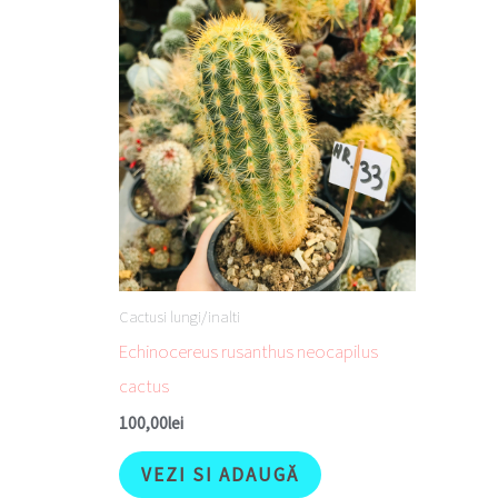
Cactusi lungi/inalti
Echinocereus rusanthus neocapilus
cactus
100,00
lei
VEZI SI ADAUGĂ