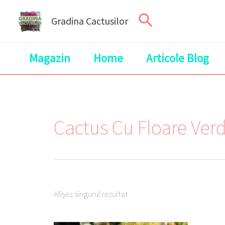
Skip
Search
Gradina Cactusilor
to
content
Magazin
Home
Articole Blog
Cactus Cu Floare Ver
Afișez singurul rezultat