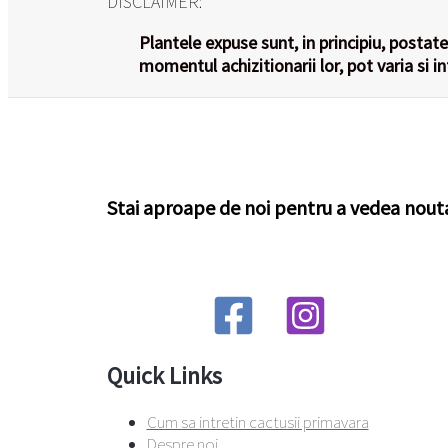
DISCLAIMER:
Plantele expuse sunt, in principiu, postate 
momentul achizitionarii lor, pot varia si i
Stai aproape de noi pentru a vedea nout
Quick Links
Cum sa intretin cactusii primavara
Despre noi