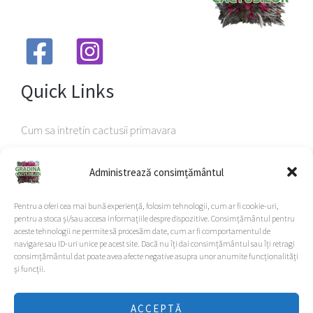
Quick Links
Cum sa intretin cactusii primavara
Despre noi
Administrează consimțământul
Viziteaza magazin
Important Links
Pentru a oferi cea mai bună experiență, folosim tehnologii, cum ar fi cookie-uri,
pentru a stoca și/sau accesa informațiile despre dispozitive. Consimțământul pentru
aceste tehnologii ne permite să procesăm date, cum ar fi comportamentul de
Privacy Policy
navigare sau ID-uri unice pe acest site. Dacă nu îți dai consimțământul sau îți retragi
consimțământul dat poate avea afecte negative asupra unor anumite funcționalități
Termeni & Conditii
și funcții.
ACCEPTĂ