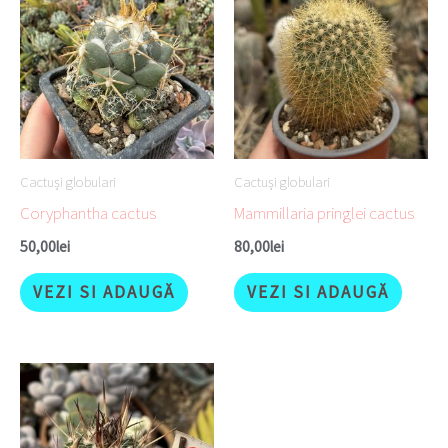
Cactuși globulari
Cactuși globulari
Coryphantha cactus
Mammillaria pringlei cactus
50,00
lei
80,00
lei
VEZI SI ADAUGĂ
VEZI SI ADAUGĂ