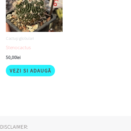
Cactuși globulari
Stenocactus
50,00
lei
VEZI SI ADAUGĂ
DISCLAIMER: