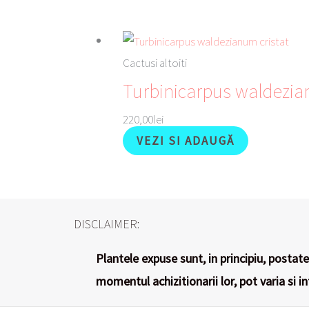
Cactusi altoiti
Turbinicarpus waldezia
220,00
lei
VEZI SI ADAUGĂ
DISCLAIMER:
Plantele expuse sunt, in principiu, postate 
momentul achizitionarii lor, pot varia si i