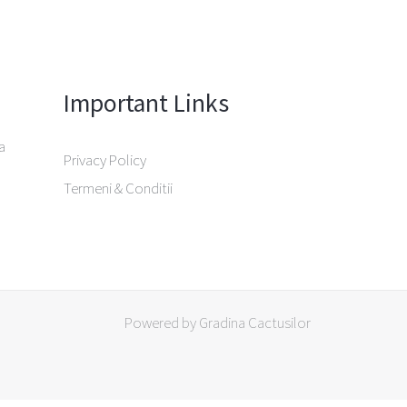
Important Links
a
Privacy Policy
Termeni & Conditii
Powered by Gradina Cactusilor