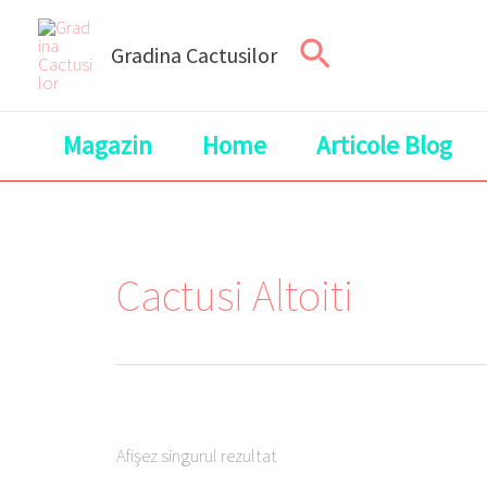
Skip
Search
to
Gradina Cactusilor
content
Magazin
Home
Articole Blog
Cactusi Altoiti
Afișez singurul rezultat